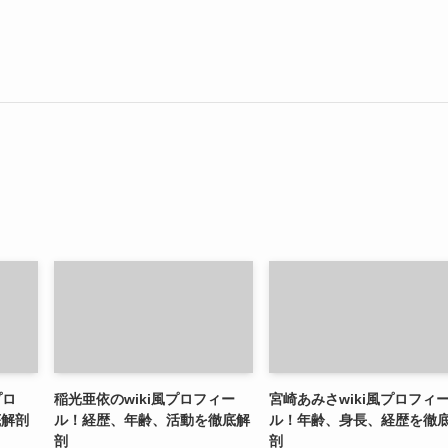
プロ
稲光亜依のwiki風プロフィー
宮崎あみさwiki風プロフィ
底解剖
ル！経歴、年齢、活動を徹底解
ル！年齢、身長、経歴を徹
剖
剖